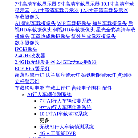
7寸高清车载显示器
9寸高清车载显示器
10.1寸高清车载
显示器
12.1寸高清车载显示器
12.3寸高清车载显示器
车载摄像头
AI 智能车载摄像头
WiFi车载摄像头
加热车载摄像头
后
视HD车载摄像头
侧视HD车载摄像头
星光全彩高清车载
摄像头
车载热成像摄像头
红外热成像双摄像头
数字摄像头
IPC摄像头
2.4GHz收发器
2.4GHz无线发射器
2.4GHz无线接收器
ECE R65 警示灯
超薄型警示灯
法兰底座警示灯
磁铁吸附警示灯
点烟器
立杆警示灯
车载移动电源
车载工作灯
畜牧电子围栏
配件
AI行人车辆侦测系统
7寸AI行人车辆侦测系统
9寸AI行人车辆侦测系统
10.1寸AI车载监控系统
更多
无线AI行人车辆侦测系统
4G人工智能DVR