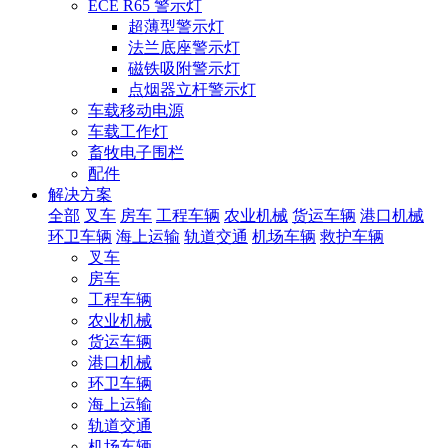
ECE R65 警示灯
超薄型警示灯
法兰底座警示灯
磁铁吸附警示灯
点烟器立杆警示灯
车载移动电源
车载工作灯
畜牧电子围栏
配件
解决方案
全部
叉车
房车
工程车辆
农业机械
货运车辆
港口机械
环卫车辆
海上运输
轨道交通
机场车辆
救护车辆
叉车
房车
工程车辆
农业机械
货运车辆
港口机械
环卫车辆
海上运输
轨道交通
机场车辆